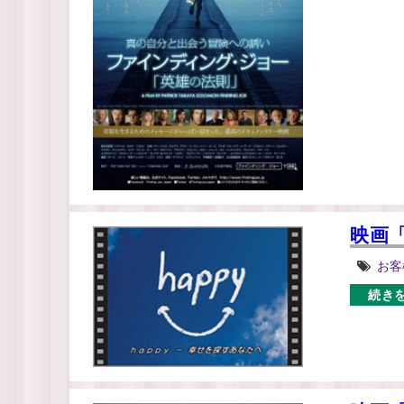
映画「
お客
続き