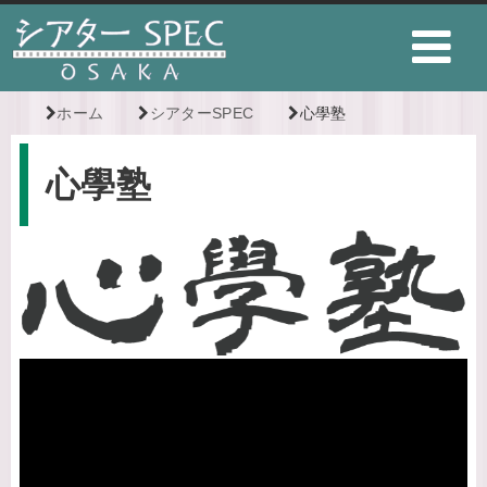
ホーム
シアターSPEC
心學塾
心學塾