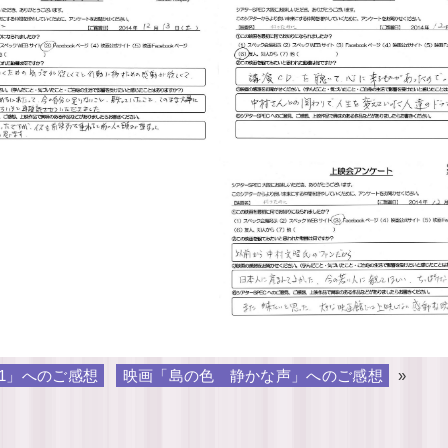
11」へのご感想
映画「島の色 静かな声」へのご感想
»