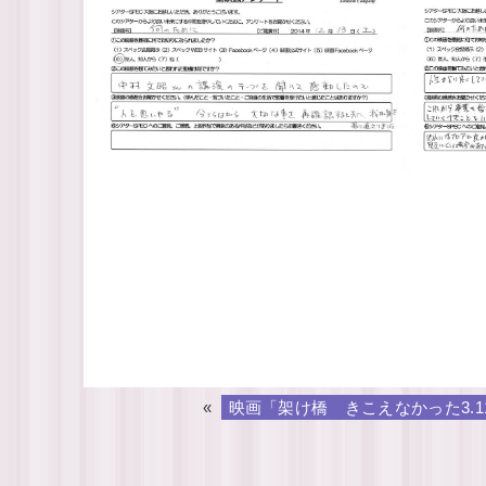
«
映画「架け橋 きこえなかった3.