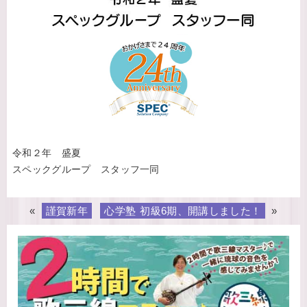
令和２年 盛夏
スペックグループ スタッフ一同
«
謹賀新年
心学塾 初級6期、開講しました！
»