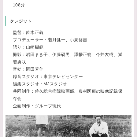
108分
クレジット
監督：鈴木正義
プロデューサー：若月健一、小泉修吉
語り：山崎樹範
撮影：岩田まき子、伊藤硯男、澤幡正範、今井友樹、満
若勇咲
音効：園田芳伸
録音スタジオ：東京テレビセンター
編集スタジオ：MJスタジオ
共同制作：佐久総合病院映画部、農村医療の映像記録保
存会
企画制作：グループ現代