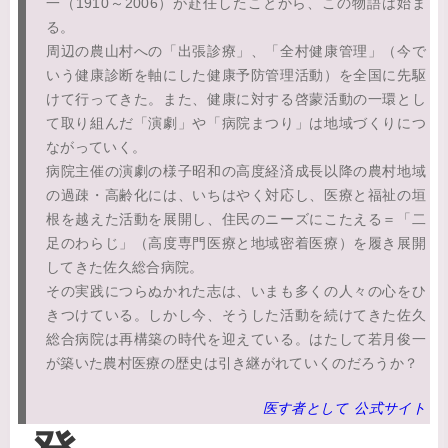
一（1910～2006）が赴任したことから、この物語は始ま
る。
周辺の農山村への「出張診療」、「全村健康管理」（今で
いう健康診断を軸にした健康予防管理活動）を全国に先駆
けて行ってきた。また、健康に対する啓蒙活動の一環とし
て取り組んだ「演劇」や「病院まつり」は地域づくりにつ
ながっていく。
病院主催の演劇の様子昭和の高度経済成長以降の農村地域
の過疎・高齢化には、いちはやく対応し、医療と福祉の垣
根を越えた活動を展開し、住民のニーズにこたえる＝「二
足のわらじ」（高度専門医療と地域密着医療）を履き展開
してきた佐久総合病院。
その実践につらぬかれた志は、いまも多くの人々の心をひ
きつけている。しかし今、そうした活動を続けてきた佐久
総合病院は再構築の時代を迎えている。はたして若月俊一
が築いた農村医療の歴史は引き継がれていくのだろうか？
医す者として 公式サイト