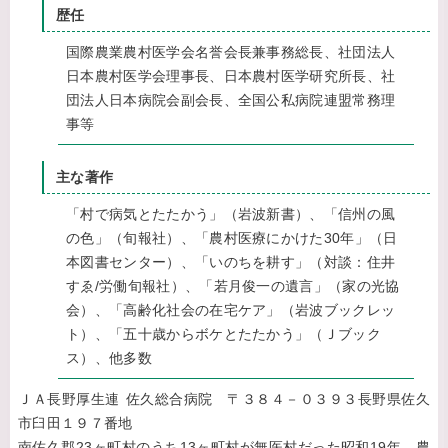
歴任
国際農業農村医学会名誉会長兼事務総長、社団法人
日本農村医学会理事長、日本農村医学研究所長、社
団法人日本病院会副会長、全国公私病院連盟常務理
事等
主な著作
「村で病気とたたかう」（岩波新書）、「信州の風
の色」（旬報社）、「農村医療にかけた30年」（日
本図書センター）、「いのちを耕す」（対談：住井
すゑ/労働旬報社）、「若月俊一の遺言」（家の光協
会）、「高齢化社会の在宅ケア」（岩波ブックレッ
ト）、「五十歳からボケとたたかう」（Ｊブック
ス）、他多数
ＪＡ長野厚生連 佐久総合病院 〒３８４－０３９３長野県佐久
市臼田１９７番地
南佐久郡23ヶ町村のうち13ヶ町村が無医村だった昭和19年、農