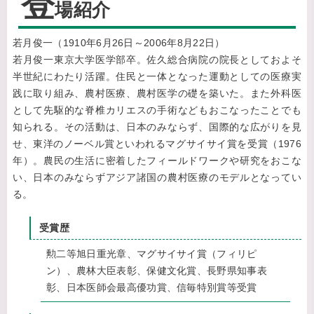
登
場紹介
若月俊一（1910年6月26日～2006年8月22日）
若月俊一東京大学医学部卒。佐久総合病院の院長としておよそ
半世紀にわたり活躍。住民と一体となった運動としての医療実
践に取り組み、農村医療、農村医学の礎を築いた。また外科医
として先駆的な脊椎カリエスの手術などもおこなったことでも
知られる。その活動は、日本のみならず、国際的な広がりを見
せ、東洋のノーベル賞といわれるマグサイサイ賞を受賞（1976
年）。農民の生活に密着したフィールドワークや研究をおこな
い、日本のみならずアジア諸国の農村医療のモデルとなってい
る。
受賞歴
勲二等旭日重光章、マグサイサイ賞（フィリピ
ン）、農林大臣表彰、保健文化賞、長野県知事表
彰、日本医師会最高優功賞、信毎特別賞等受賞