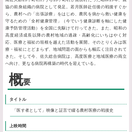
協の前身組織の病院として発足。若月医師赴任後の戦後すぐか
ら、農村への「出張診療」をはじめ、農民を病から救い健康を
守るための「全村健康管理」（今でいう健康診断を軸にした健
康予防管理活動）を全国に先駆けて行ってきた。また、昭和の
高度経済成長以降の農村地域の過疎・高齢化にいちはやく対
応、医療と福祉の垣根を越えた活動を展開。そのとりくみは医
療・福祉にとどまらず、地域問題の面からも幅広く注目されて
きた。そして今、佐久総合病院は、高度医療と地域医療の両立
へ向け、更なる病院再構築の時代を迎えている。
概
要
タイトル
「医す者として」映像と証言で綴る農村医療の戦後史
上映時間