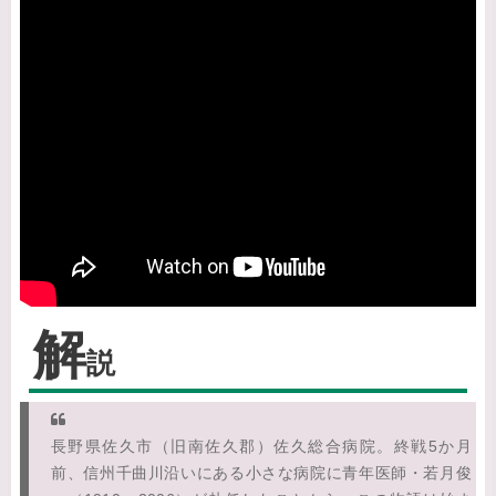
解
説
長野県佐久市（旧南佐久郡）佐久総合病院。終戦5か月
前、信州千曲川沿いにある小さな病院に青年医師・若月俊